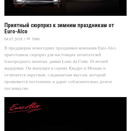
Приятный сюрприз к зимним праздникам от
Euro-Alco
04.07.2018
/
7080
В преддверии новогодних праздников компания Euro-Alco
приготовила сюрприз для настоящих почитателей
благородного напитка: дивин Louis du Conte 10-летней
выдержки. Он выпущен в сериях Квадро и Монако и
отличается округлым, сладковатым вкусом, который
проявляется постепенно и дарит соблазнительно долгое
послевкусие.