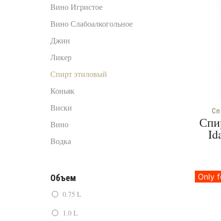
Вино Игристое
Вино Слабоалкогольное
Джин
Ликер
Спирт этиловый
Коньяк
Виски
Сп
Спи
Вино
Id
Водка
Only f
Объем
0.75 L
1.0 L