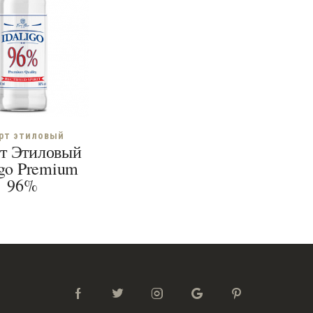
рт этиловый
т Этиловый
igo Premium
96%