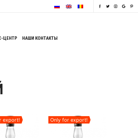
С-ЦЕНТР
НАШИ КОНТАКТЫ
Й
r export!
Only for export!