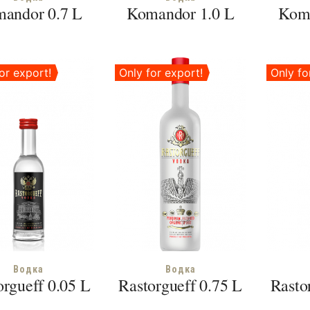
andor 0.7 L
Komandor 1.0 L
Koma
or export!
Only for export!
Only fo
Водка
Водка
orgueff 0.05 L
Rastorgueff 0.75 L
Rasto