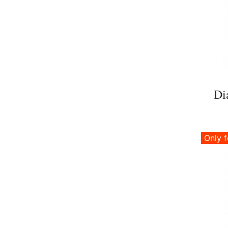
Di
Only f