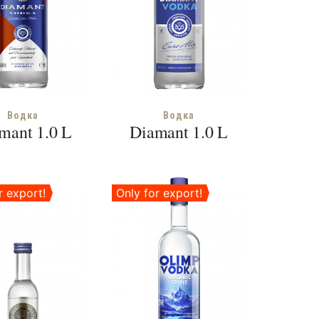
Водка
Водка
mant 1.0 L
Diamant 1.0 L
r export!
Only for export!