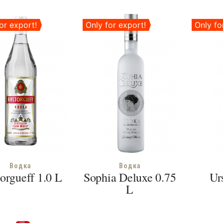
or export!
Only for export!
Only fo
Водка
Водка
orgueff 1.0 L
Sophia Deluxe 0.75
Ur
L