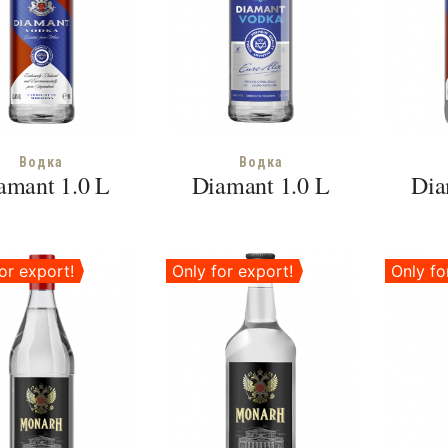
Водка
Водка
amant 1.0 L
Diamant 1.0 L
Dia
or export!
Only for export!
Only fo