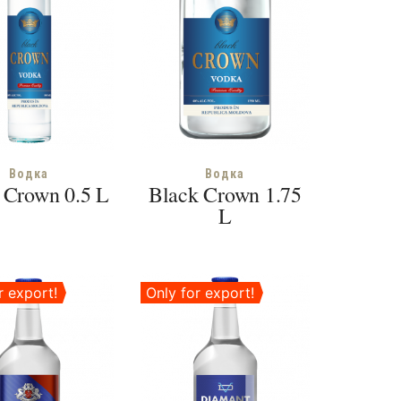
Водка
Водка
 Crown 0.5 L
Black Crown 1.75
L
r export!
Only for export!