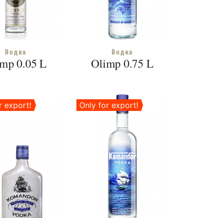
Водка
Водка
mp 0.05 L
Olimp 0.75 L
r export!
Only for export!