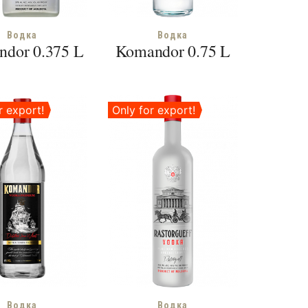
Водка
Водка
dor 0.375 L
Komandor 0.75 L
r export!
Only for export!
Водка
Водка