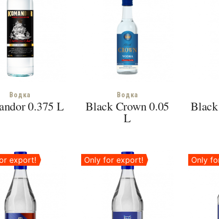
Водка
Водка
ndor 0.375 L
Black Crown 0.05
Black
L
or export!
Only for export!
Only fo