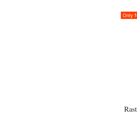
Only f
Rast