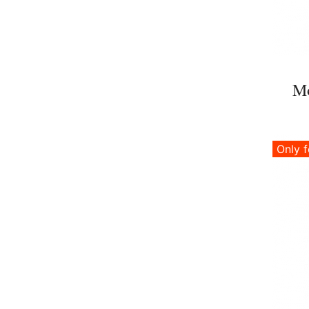
Mo
Only f