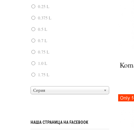
0.25 L
0.375 L
0.5 L
0.7 L
0.75 L
Koma
1.0 L
1.75 L
Серия
Only f
НАША СТРАНИЦА НА FACEBOOK