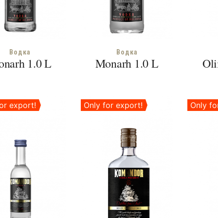
Водка
Водка
narh 1.0 L
Monarh 1.0 L
Oli
or export!
Only for export!
Only fo