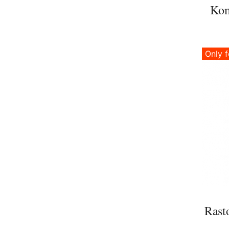
Kom
Only f
Rast