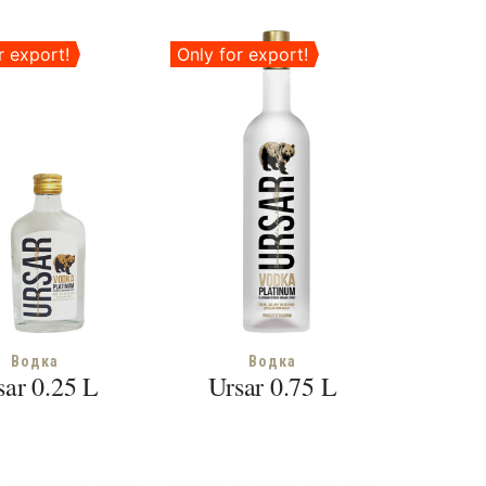
r export!
Only for export!
Водка
Водка
sar 0.25 L
Ursar 0.75 L