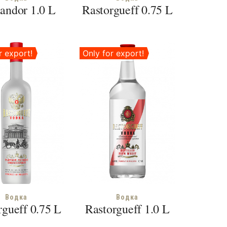
ndor 1.0 L
Rastorgueff 0.75 L
r export!
Only for export!
Водка
Водка
rgueff 0.75 L
Rastorgueff 1.0 L