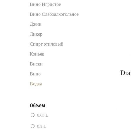
Вино Игристое
Вино Слабоалкогольное
Джин
Ликер
Спирт этиловый
Коньяк
Виски
Dia
Вино
Водка
Объем
0.05 L
0.2 L