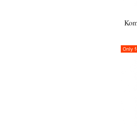
Kom
Only f