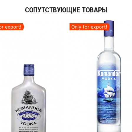
СОПУТСТВУЮЩИЕ ТОВАРЫ
or export!
Only for export!