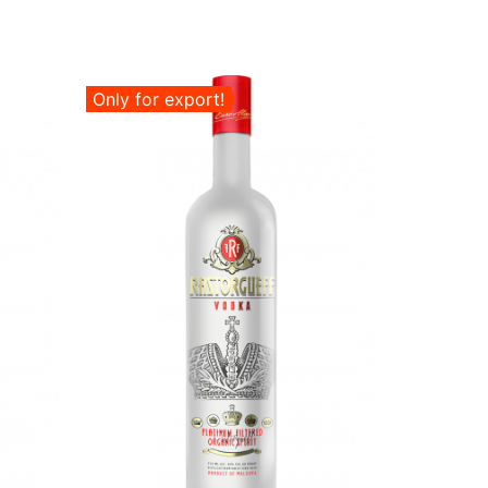
Only for export!
Only for 
Ra