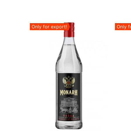
Only for export!
Only f