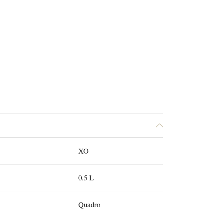
XO
0.5 L
Quadro