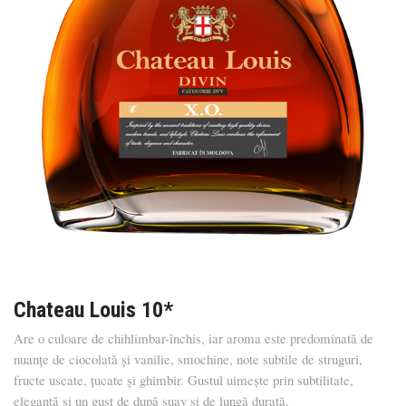
Chateau Louis 10*
Are o culoare de chihlimbar-închis, iar aroma este predominată de
nuanțe de ciocolată și vanilie, smochine, note subtile de struguri,
fructe uscate, țucate și ghimbir. Gustul uimește prin subtilitate,
eleganță și un gust de după suav și de lungă durată.