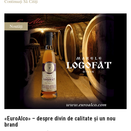
Continuați Să Сitiți
Noutăți
«EuroAlco» – despre divin de calitate şi un nou
brand