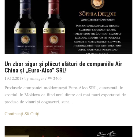
Un zbor sigur și plăcut alături de companiile Air
China și „Euro-Alco” SRL!
19.12.2018
by
manager
/
2405
Produsele companiei moldovenești Euro-Alco SRL, cunoscută, în
special, în Moldova ca fiind unul dintre cei mai mari exportatori de
produse de vinuri și cognacuri, sunt…
Continuați Să Сitiți