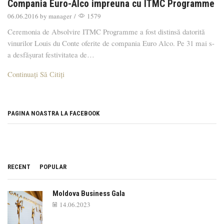
Compania Euro-Alco impreuna cu ITMC Programme
06.06.2016
by
manager
/
1579
Ceremonia de Absolvire ITMC Programme a fost distinsă datorită
vinurilor Louis du Conte oferite de compania Euro Alco. Pe 31 mai s-
a desfășurat festivitatea de…
Continuați Să Сitiți
PAGINA NOASTRA LA FACEBOOK
RECENT
POPULAR
Moldova Business Gala
14.06.2023