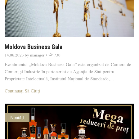
Moldova Business Gala
14.06.2023
by
manager
/
730
Evenimentul „Moldova Business Gala” este organizat de Camera de
Comerț și Industrie în parteneriat cu Agenția de Stat pentru
Proprietate Intelectuală, Institutul Național de Standarde,…
Continuați Să Сitiți
Noutăți