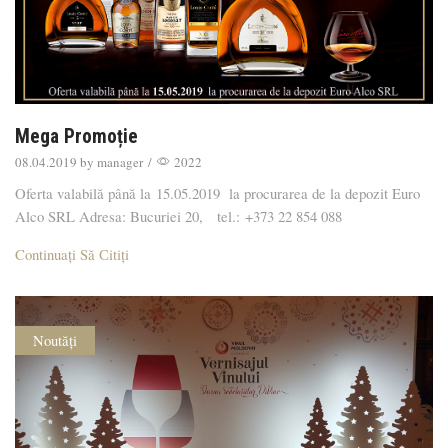
Mega Promoție
08.04.2019
by
manager
/
2022
Oferta valabilă până la 15.05.2019 la procurarea de la depozit Euro
Alco SRL Adresa: Bucuriei 20, tel.: +373 22 854 088
Continuați Să Сitiți
Noutăți