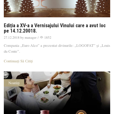
Ediția a XV-a a Vernisajului Vinului care a avut loc
pe 14.12.20018.
27.12.2018
by
manager
/
1852
Compania „Euro Alco” a prezentat divinurile: „LOGOFAT” și „Louis
du Conte”.
Continuați Să Сitiți
Noutăți