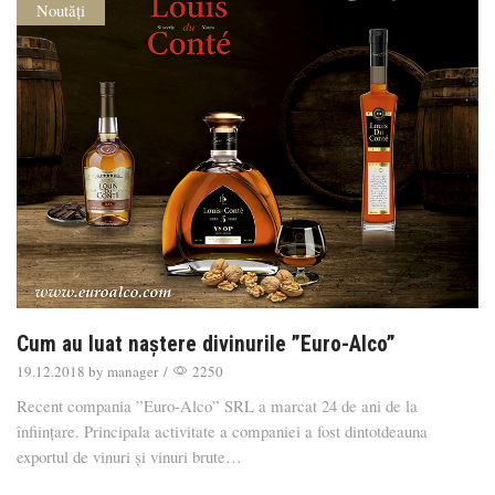
Noutăți
Cum au luat naștere divinurile ”Euro-Alco”
19.12.2018
by
manager
/
2250
Recent compania ”Euro-Alco” SRL a marcat 24 de ani de la
înființare. Principala activitate a companiei a fost dintotdeauna
exportul de vinuri și vinuri brute…