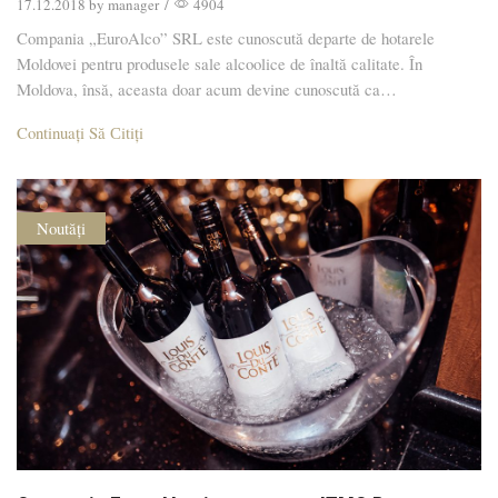
17.12.2018
by
manager
/
4904
Compania „EuroAlco” SRL este cunoscută departe de hotarele
Moldovei pentru produsele sale alcoolice de înaltă calitate. În
Moldova, însă, aceasta doar acum devine cunoscută ca…
Continuați Să Сitiți
Noutăți