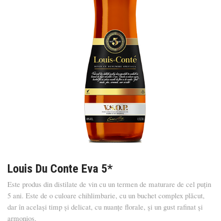
Louis Du Conte Eva 5*
Este produs din distilate de vin cu un termen de maturare de cel puțin
5 ani. Este de o culoare chihlimbarie, cu un buchet complex plăcut,
dar în același timp și delicat, cu nuanțe florale, și un gust rafinat și
armonios.