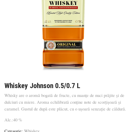
Whiskey Johnson 0.5/0.7 L
Whisky are o aromă bogată de fructe, cu nuanţe de nuci prăjite și de
dulciuri cu miere. Aroma echilibrată conține note de scorțișoară și
caramel. Gustul de după este plăcut, cu o uşoară senzaţie de căldură.
Alc.:40 %
Categorie:
Whiskey