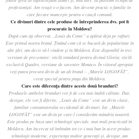
profesioniști. Am reușit s-o facem. Am devenit practic o familie în
care fiecare munceşte pentru o cauză comună.
Ce divinuri dintre cele produse de întreprinderea dvs. pot fi
procurate în Moldova?
După cum ați observat, „Louis du Conte” a apărut deja pe rafturi.
Este primul nostru brand. Ţinând cont că se bucură de popularitate în
alte țări, am decis să-l vindem şi în Moldova. Este disponibil în trei
versiuni de prezentare: sticlă standard pentru divinul Gloria; sticlă
exclusivă Quadro, versiune de suvenire Monaco. În viitorul apropiat
veți putea procura divin de un alt brand – „Marele LOGOFĂT”,
creat special pentru piața din Moldova.
Care este diferența dintre aceste două branduri?
Produsele ambelor branduri vor fi de cea mai înaltă calitate. Dar,
desigur, ele vor fi diferite. „Louis du Conte” este un divin clasic,
familiar consumatorului occidental de divinuri. Iar „Marele
LOGOFĂT” este un divin pe care-l considerăm mândria noastră.
Este produs pe baza unei tehnologii speciale, mai mult practicată în
Moldova. Am încercat să îmbinăm tot ce-i mai bun în acest produs:
tehnologii moderne, experiența multor generații și, desigur, am