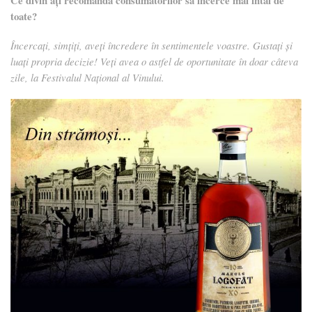
Ce divin aţi recomanda consumatorilor să încerce mai întâi de
toate?
Încercați, simțiți, aveți încredere în sentimentele voastre. Gustați și
luați propria decizie! Veți avea o astfel de oportunitate în doar câteva
zile, la Festivalul Național al Vinului.