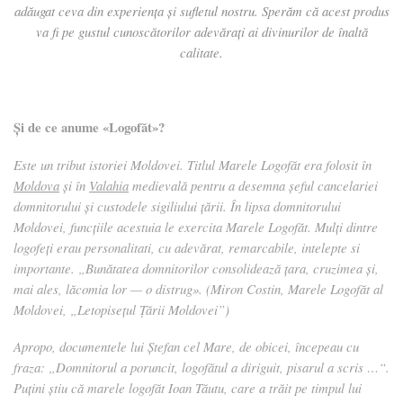
adăugat ceva din experiența şi sufletul nostru. Sperăm că acest produs
va fi pe gustul cunoscătorilor adevărați ai divinurilor de înaltă
calitate.
Și de ce anume «Logofăt»?
Este un tribut istoriei Moldovei. Titlul Marele Logofăt era folosit în
Moldova
şi în
Valahia
medievală pentru a desemna şeful cancelariei
domnitorului şi custodele sigiliului ţării. În lipsa domnitorului
Moldovei, funcţiile acestuia le exercita Marele Logofăt. Mulți dintre
logofeţi erau personalitati, cu adevărat, remarcabile, intelepte si
importante. „Bunătatea domnitorilor consolidează țara, cruzimea și,
mai ales, lăcomia lor — o distrug». (Miron Costin, Marele Logofăt al
Moldovei, „Letopisețul Țării Moldovei”)
Apropo, documentele lui Ștefan cel Mare, de obicei, începeau cu
fraza: „Domnitorul a poruncit, logofătul a diriguit, pisarul a scris …“.
Puțini știu că marele logofăt Ioan Tăutu, care a trăit pe timpul lui