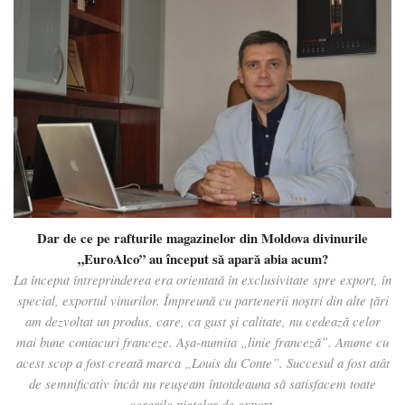
Dar de ce pe rafturile magazinelor din Moldova divinurile
„EuroAlco” au început să apară abia acum?
La început întreprinderea era orientată în exclusivitate spre export, în
special, exportul vinurilor. Împreună cu partenerii noștri din alte țări
am dezvoltat un produs, care, ca gust și calitate, nu cedează celor
mai bune coniacuri franceze. Așa-numita „linie franceză”. Anume cu
acest scop a fost creată marca „Louis du Conte”. Succesul a fost atât
de semnificativ încât nu reușeam întotdeauna să satisfacem toate
cererile piețelor de export.