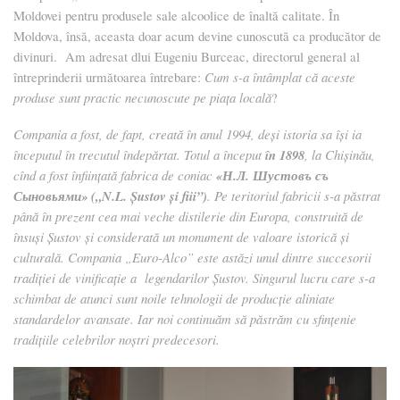
Moldovei pentru produsele sale alcoolice de înaltă calitate. În
Moldova, însă, aceasta doar acum devine cunoscută ca producător de
divinuri. Am adresat dlui Eugeniu Burceac, directorul general al
întreprinderii următoarea întrebare:
Cum s-a întâmplat că aceste
produse sunt practic necunoscute pe piața locală
?
Compania a fost, de fapt, creată în anul 1994, deși istoria sa îşi ia
începutul în trecutul îndepărtat. Totul a început
în 1898
, la Chișinău,
cînd a fost înființată fabrica de coniac
«Н.Л. Шустовъ съ
Сыновьями»
(„N.L. Şustov şi fiii”)
. Pe teritoriul fabricii s-a păstrat
până în prezent cea mai veche distilerie din Europa, construită de
însuși Şustov și considerată un monument de valoare istorică și
culturală.
Compania „Euro-Alco” este astăzi unul dintre succesorii
tradiției de vinificație a legendarilor Şustov. Singurul lucru care s-a
schimbat de atunci sunt noile tehnologii de producție aliniate
standardelor avansate. Iar noi continuăm să păstrăm cu sfinţenie
tradițiile celebrilor noștri predecesori.