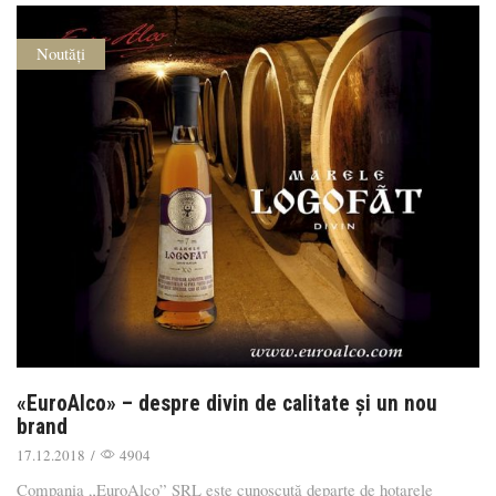
Noutăți
«EuroAlco» – despre divin de calitate şi un nou
brand
17.12.2018
/
4904
Compania „EuroAlco” SRL este cunoscută departe de hotarele