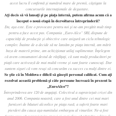
acest lucru îl confirmă și numărul mare de premii, câștigate la
concursurile internaționale de degustare.
Ați decis să vă lansaţi şi pe piața internă, putem afirma acum că a
început o nouă etapă în dezvoltarea întreprinderii?
Da, aşa este. Este o provocare pentru noi și ne-am pregătit mult timp
pentru a face acest pas. Compania „Euro-Alco” SRL dispune de
capacități de producție și obiective care asigură un ciclu tehnologic
complet. Înainte de a decide să ne lansăm pe piața internă, am mărit
baza de materii prime, am achiziționat utilaj suplimentar. Înțelegem
că avem consumatori destul de răsfăţaţi, că sunt mulți producători pe
piață care activează de mai multă vreme și sunt foarte cunoscuți. Dar
suntem siguri că vom reuși să concurăm cu succes cu mulți dintre ei.
Se ştie că în Moldova e dificil să găseşti personal calificat. Cum ați
rezolvat această problemă și câte persoane lucrează în prezent la
„EuroAlco”?
Întreprinderea are 120 de angajați. Colectivul a supraviețuit crizei din
anul 2006. Compania noastră, care a fost unul dintre cei mai mari
furnizori de băuturi alcoolice pe piața rusă, a suferit foarte mari
pierderi din cauza aşa-numitului embargou al vinurilor. Ne-a fost
foarte greu să supravieţuim atunci şi, mai ales, să păstrăm echipa de