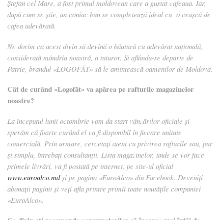
Ștefan cel Mare, a fost primul moldovean care a gustat cafeaua. Iar,
după cum se știe, un coniac bun se completează ideal cu o ceașcă de
cafea adevărată.
Ne dorim ca acest divin să devină o băutură cu adevărat națională,
considerată mândria noastră, a tuturor. Și aflându-se departe de
Patrie, brandul «LOGOFĂT» să le amintească oamenilor de Moldova.
Cât de curând
«Logofăt» va apărea pe rafturile magazinelor
noastre?
La începutul lunii octombrie vom da start vânzărilor oficiale și
sperăm că foarte curând el va fi disponibil în fiecare unitate
comercială. Prin urmare, cercetaţi atent cu privirea rafturile sau, pur
şi simplu, întrebați consultanţii. Lista magazinelor, unde se vor face
primele livrări, va fi postată pe internet, pe site-ul oficial
www.euroalco.md
și pe pagina «EuroAlco» din Facebook. Deveniți
abonaţii paginii și veţi afla printre primii toate noutățile companiei
«EuroAlco».