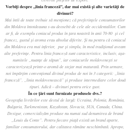
Vorbiţi despre „linia franceză”, dar mai există şi alte varietăţi de
divinuri?
Mai întîi de toate trebuie să menționez că preferințele consumatorilor
din Moldova întotdeauna s-au deosebit de cele ale occidentalilor. Cum
ar fi, de exemplu coniacul produs în țara noastră în anii 70-80 și cel
francez, gustul și aroma erau absolut diferite. Și nu pentru că coniacul
din Moldova era mai inferior, pur şi simplu, în mod tradițional aveam
alte preferințe. Pentru linia franceză sunt caracteristice, inclusiv, așa-
numitele „nuanţe de săpun”, iar coniacurile moldovenești se
caracterizează printr-o aromă de stejar mai maturată. Prin urmare,
noi împărţim convenţional divinul produs de noi în 3 categorii: „linia
franceză”, „linia moldovenească” și produse intermediare celor două
tipuri. Adică – divinuri pentru orice gust.
În ce țări sunt furnizate produsele dvs.?
Geografia livrărilor este destul de largă: Ucraina, Polonia, România,
Bulgaria, Turkmenistan, Kazahstan, Slovacia, SUA, Canada, China.
Desigur, comercializăm produse nu numai sud denumirea de brand
„Louis du Conte”. Pentru fiecare piață există un brand aparte,
familiar consumatorului, dar calitatea rămâne neschimbată. Apropo,