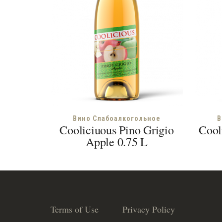
Вино Слабоалкогольное
В
Cooliciuous Pino Grigio
Cool
Apple 0.75 L
Terms of Use
Privacy Policy