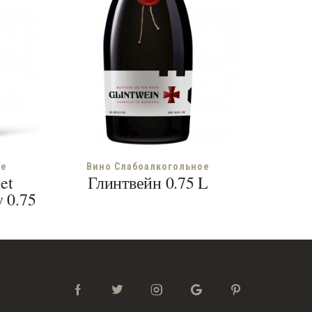
ое
Вино Слабоалкогольное
et
Глинтвейн 0.75 L
 0.75