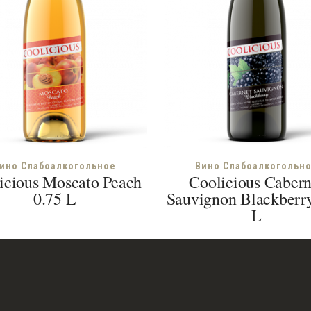
ино Слабоалкогольное
Вино Слабоалкогольн
icious Moscato Peach
Coolicious Cabern
0.75 L
Sauvignon Blackberry
L