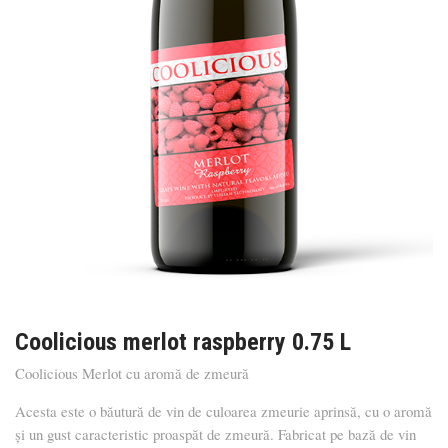
Coolicious merlot raspberry 0.75 L
Coolicious Merlot cu aromă de zmeură
Acesta este o băutură de vin de culoarea zmeurie aprinsă, cu o aromă
și un gust caracteristic proaspăt de zmeură. Fabricat pe bază de vin