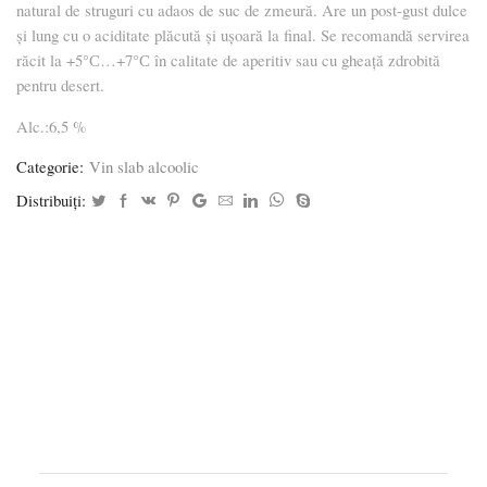
natural de struguri cu adaos de suc de zmeură. Are un post-gust dulce
și lung cu o aciditate plăcută și ușoară la final. Se recomandă servirea
răcit la +5°С…+7°С în calitate de aperitiv sau cu gheață zdrobită
pentru desert.
Alc.:6,5 %
Categorie:
Vin slab alcoolic
Distribuiți: