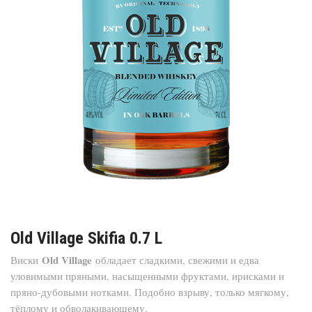
Old Village Skifia 0.7 L
Old Village
Виски
обладает сладкими, свежими и едва
уловимыми пряными, насыщенными фруктами, ирисками и
пряно-дубовыми нотками. Подобно взрыву, только мягкому,
тёплому и обволакивающему.