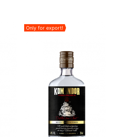
Only for export!
Only for 
Ras