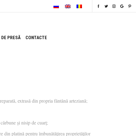
 DE PRESĂ
CONTACTE
 preparată, extrasă din propria fântână arteziană;
cărbune și nisip de cuarț;
fire din platină pentru îmbunătățirea proprietăților