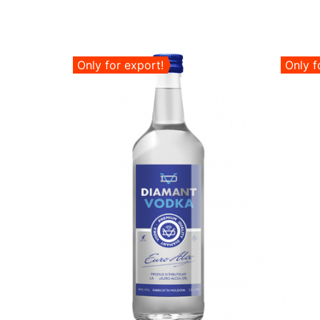
Only for export!
Only f