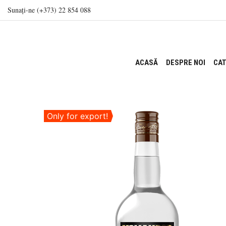
Sunați-ne (+373) 22 854 088
ACASĂ
DESPRE NOI
CAT
Only for export!