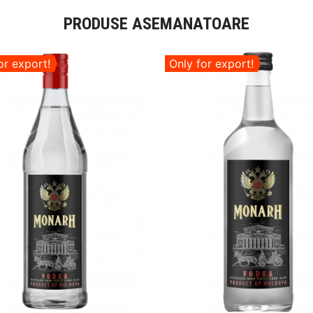
PRODUSE ASEMANATOARE
or export!
Only for export!