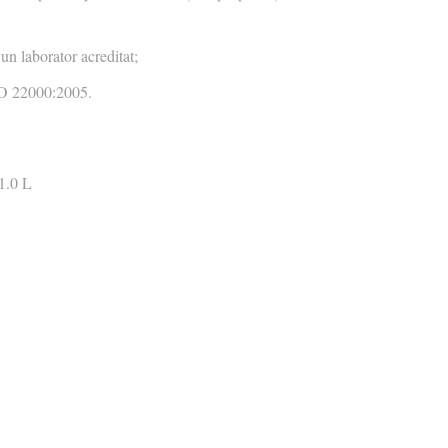
un laborator acreditat;
ISO 22000:2005.
 1.0 L