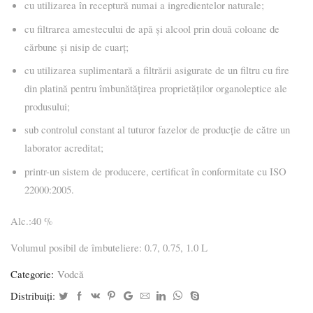
cu utilizarea în receptură numai a ingredientelor naturale;
cu filtrarea amestecului de apă şi alcool prin două coloane de
cărbune și nisip de cuarț;
cu utilizarea suplimentară a filtrării asigurate de un filtru cu fire
din platină pentru îmbunătățirea proprietăților organoleptice ale
produsului;
sub controlul constant al tuturor fazelor de producție de către un
laborator acreditat;
printr-un sistem de producere, certificat în conformitate cu ISO
22000:2005.
Alc.:40 %
Volumul posibil de îmbuteliere: 0.7, 0.75, 1.0 L
Categorie:
Vodcă
Distribuiți: