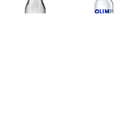
Vodcă
Vodcă
Diamant 1.0 L
Olimp 0.75 L
© 2018 Euroalco SRL