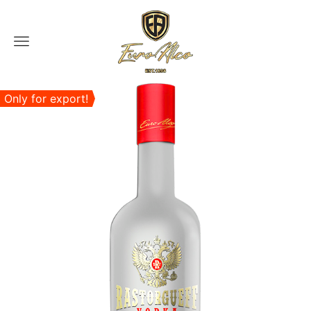
Menu
Only for export!