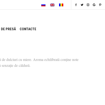
 DE PRESĂ
CONTACTE
i de dulciuri cu miere. Aroma echilibrată conține note
ă senzaţie de căldură.