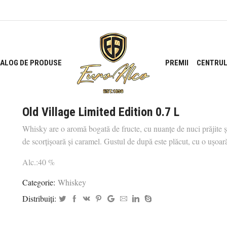
ALOG DE PRODUSE
PREMII
CENTRUL
Old Village Limited Edition 0.7 L
Whisky are o aromă bogată de fructe, cu nuanţe de nuci prăjite ș
de scorțișoară și caramel. Gustul de după este plăcut, cu o uşoar
Alc.:40 %
Categorie:
Whiskey
Distribuiți: