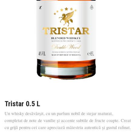
Tristar 0.5 L
Un whisky desăvârșit, cu un parfum nobil de stejar maturat,
completat de note de vanilie și accente subtile de fructe coapte. Creat
cu grijă pentru cei care apreciază măiestria autentică și gustul rafinat.