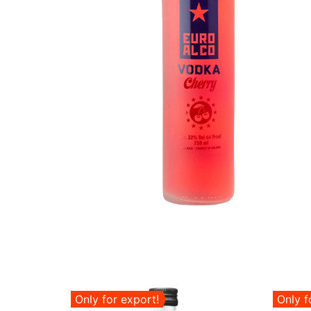
Only for export!
Only f