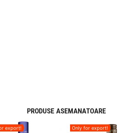
PRODUSE ASEMANATOARE
or export!
Only for export!