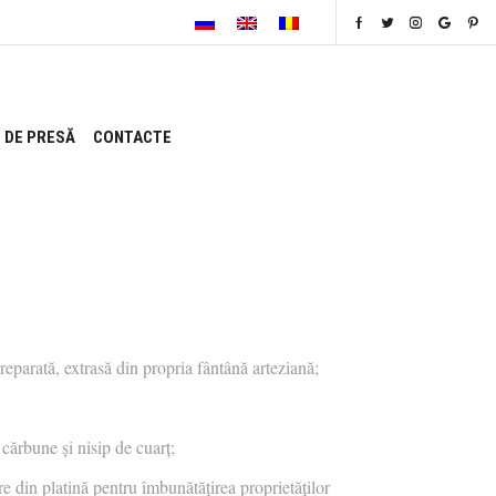
 DE PRESĂ
CONTACTE
 preparată, extrasă din propria fântână arteziană;
cărbune și nisip de cuarț;
fire din platină pentru îmbunătățirea proprietăților