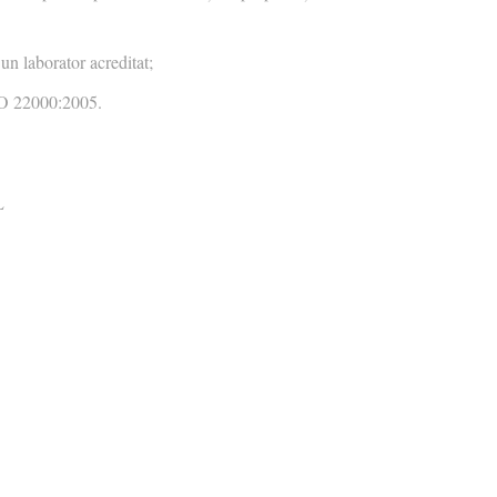
un laborator acreditat;
ISO 22000:2005.
L