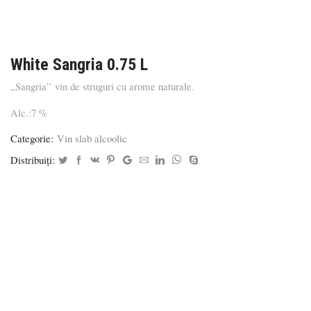
White Sangria 0.75 L
„Sangria” vin de struguri cu arome naturale.
Alc.:7 %
Categorie:
Vin slab alcoolic
Distribuiți: