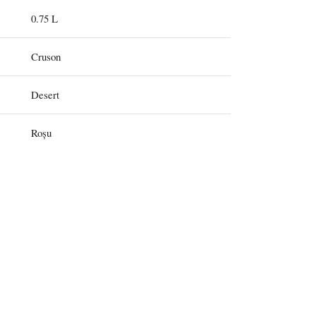
0.75 L
Cruson
Desert
Roșu