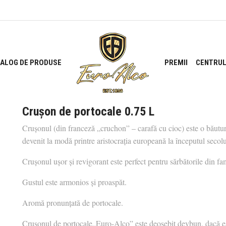
ALOG DE PRODUSE
PREMII
CENTRUL
Crușon de portocale 0.75 L
Crușonul (din franceză „cruchon” – carafă cu cioc) este o băutură
devenit la modă printre aristocrația europeană la începutul secol
Crușonul ușor și revigorant este perfect pentru sărbătorile din fami
Gustul este armonios și proaspăt.
Aromă pronunțată de portocale.
Crușonul de portocale„Euro-Alco” este deosebit devbun, dacă es