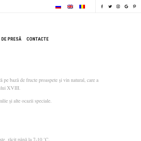
 DE PRESĂ
CONTACTE
 pe bază de fructe proaspete și vin natural, care a
ului XVIII.
lie și alte ocazii speciale.
te răcit până la 7-10 ˚C.