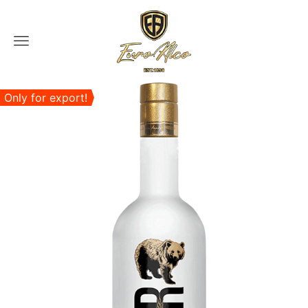
Menu
Only for export!