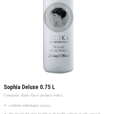
Sophia Deluxe 0.75 L
Compania «Euro Alco» produce vodcă:
conform tehnologiei clasice;
din alcool din grâu rectificat de înaltă calitate și apă, special