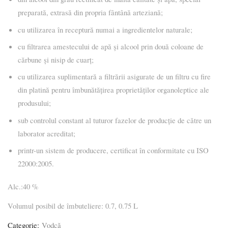
preparată, extrasă din propria fântână arteziană;
cu utilizarea în receptură numai a ingredientelor naturale;
cu filtrarea amestecului de apă şi alcool prin două coloane de
cărbune și nisip de cuarț;
cu utilizarea suplimentară a filtrării asigurate de un filtru cu fire
din platină pentru îmbunătățirea proprietăților organoleptice ale
produsului;
sub controlul constant al tuturor fazelor de producție de către un
laborator acreditat;
printr-un sistem de producere, certificat în conformitate cu ISO
22000:2005.
Alc.:40 %
Volumul posibil de îmbuteliere: 0.7, 0.75 L
Categorie:
Vodcă